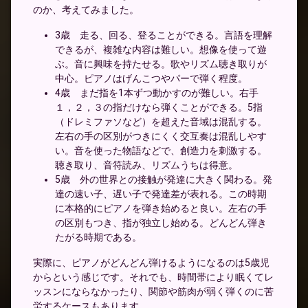
のか、考えてみました。
3歳 走る、回る、登ることができる。言語を理解
できるが、複雑な内容は難しい。想像を使って遊
ぶ。音に興味を持たせる。歌やリズム聴き取りが
中心。ピアノはげんこつやパーで弾く程度。
4歳 まだ指を1本ずつ動かすのが難しい。右手
１，２，３の指だけなら弾くことができる。5指
（ドレミファソなど）を超えた音域は混乱する。
左右の手の区別がつきにくく交互奏は混乱しやす
い。音を使った物語などで、創造力を刺激する。
聴き取り、音符読み、リズムうちは得意。
5歳 外の世界との接触が発達に大きく関わる。発
達の速い子、遅い子で発達差が表れる。この時期
に本格的にピアノを弾き始めると良い。左右の手
の区別もつき、指が独立し始める。どんどん弾き
たがる時期である。
実際に、ピアノがどんどん弾けるようになるのは5歳児
からという感じです。それでも、時間帯により眠くてレ
ッスンにならなかったり、関節や筋肉が弱く弾くのに苦
労するケースもあります。