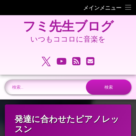
フミピアノ教室ホームページ
メインメニュー
コ
旧 フミ先生ブログ
フミ先生ブログ
ン
テ
旧 フミピアノ教室ホームページ
ン
いつもココロに音楽を
ツ
へ
電話番号:
ス
X.com
YouTube
RSS
メールアドレ
キ
ッ
プ
検索:
発達に合わせたピアノレッ
スン