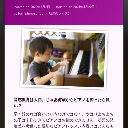
Posted on
2020年3月2日
Updated on
2024年4月20日
カテゴリー:
by
fumipianoschool
幼児のレッスン
音感教育は大切。じゃあ何歳からピアノを習ったら良
い？
早く始めれば良いというわけではなく、やはりよちよち
の子は未熟すぎてピアノはお勧めできません。幼児の発
達差を考慮した適切なピアノレッスン内容とはどんなも