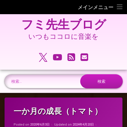
フミピアノ教室ホームページ
メインメニュー
コ
旧 フミ先生ブログ
フミ先生ブログ
ン
テ
旧 フミピアノ教室ホームページ
ン
いつもココロに音楽を
ツ
へ
電話番号:
ス
X.com
YouTube
RSS
メールアドレ
キ
ッ
プ
検索:
一か月の成長（トマト）
Posted on
2020年6月3日
Updated on
2024年4月20日