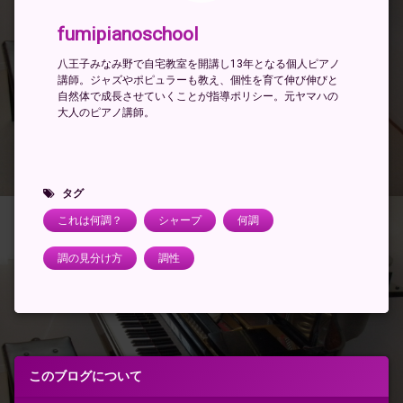
fumipianoschool
八王子みなみ野で自宅教室を開講し13年となる個人ピアノ
講師。ジャズやポピュラーも教え、個性を育て伸び伸びと
自然体で成長させていくことが指導ポリシー。元ヤマハの
大人のピアノ講師。
タグ
これは何調？
シャープ
何調
調の見分け方
調性
このブログについて