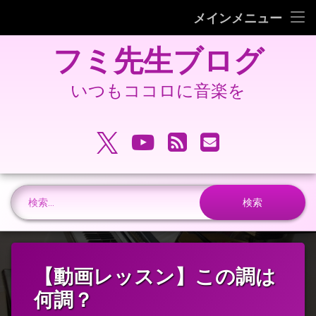
フミピアノ教室ホームページ
メインメニュー
コ
旧 フミ先生ブログ
フミ先生ブログ
ン
テ
旧 フミピアノ教室ホームページ
ン
いつもココロに音楽を
ツ
へ
電話番号:
ス
X.com
YouTube
RSS
メールアドレ
キ
ッ
プ
検索:
【動画レッスン】この調は
何調？