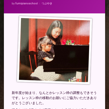
カテゴリー:
by
fumipianoschool
つぶやき
新年度が始まり、なんとかレッスン枠の調整もできそう
です。レッスン枠の移動のお願いにご協力いただきあり
がとうございました。