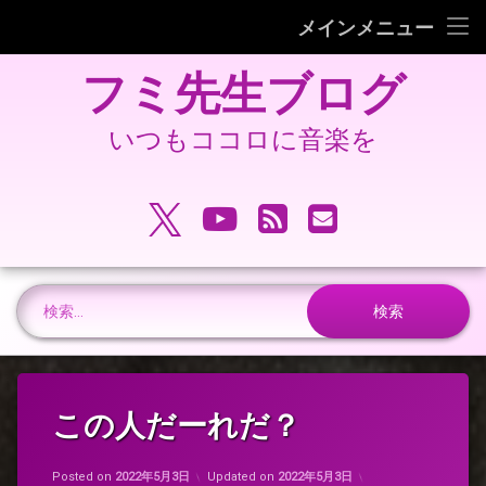
フミピアノ教室ホームページ
メインメニュー
コ
旧 フミ先生ブログ
フミ先生ブログ
ン
テ
旧 フミピアノ教室ホームページ
ン
いつもココロに音楽を
ツ
へ
電話番号:
ス
X.com
YouTube
RSS
メールアドレ
キ
ッ
プ
検索:
この人だーれだ？
Posted on
2022年5月3日
Updated on
2022年5月3日