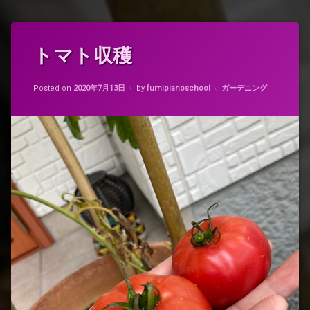
タ
トマト収穫
コ
グ
メ
大
ン
Updated on
2020年7月13日
玉
ト
カテゴリー:
Posted on
2020年7月13日
by
fumipianoschool
ガーデニング
ト
を
マ
ど
ト
う
ぞ
(ト
畑
マ
や
ト
り
収
た
穫)
い
野
菜
作
り