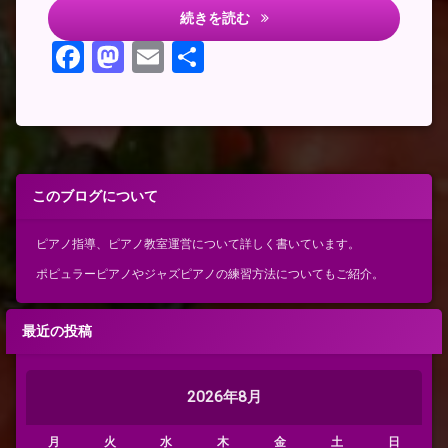
トマト収穫
続きを読む
Facebook
Mastodon
Email
共
有
このブログについて
ピアノ指導、ピアノ教室運営について詳しく書いています。
ポピュラーピアノやジャズピアノの練習方法についてもご紹介。
最近の投稿
2026年8月
月
火
水
木
金
土
日