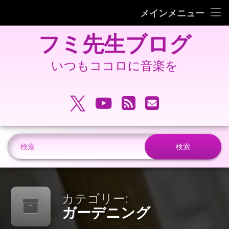
フミピアノ教室ホームページ
メインメニュー
コ
旧 フミ先生ブログ
フミ先生ブログ
ン
テ
旧 フミピアノ教室ホームページ
ン
いつもココロに音楽を
ツ
へ
電話番号:
ス
X.com
YouTube
RSS
メールアドレ
キ
ッ
プ
検索:
カテゴリー:
ガーデニング