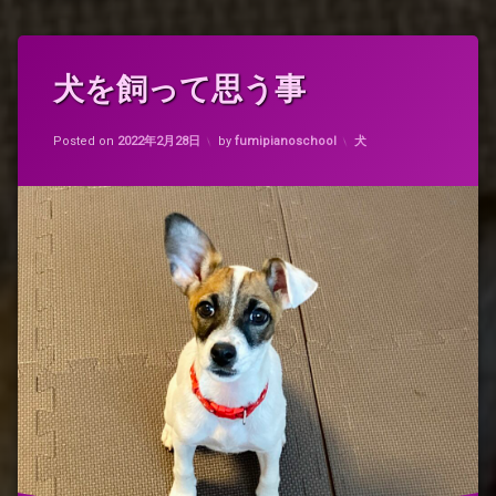
タ
犬を飼って思う事
グ
ジ
Updated on
2022年2月28日
ャ
カテゴリー:
Posted on
2022年2月28日
by
fumipianoschool
犬
ッ
ク
ラ
ッ
セ
ル
テ
リ
ア
子
犬
犬
の
気
持
ち