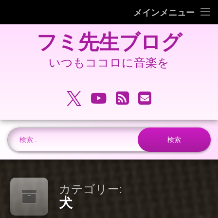
フミピアノ教室ホームページ
メインメニュー
コ
旧 フミ先生ブログ
フミ先生ブログ
ン
テ
旧 フミピアノ教室ホームページ
ン
いつもココロに音楽を
ツ
へ
電話番号:
ス
X.com
YouTube
RSS
メールアドレ
キ
ッ
プ
検索:
カテゴリー:
犬