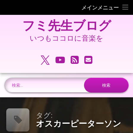
フミピアノ教室ホームページ
メインメニュー
コ
旧 フミ先生ブログ
フミ先生ブログ
ン
テ
旧 フミピアノ教室ホームページ
ン
いつもココロに音楽を
ツ
へ
電話番号:
ス
X.com
YouTube
RSS
メールアドレ
キ
ッ
プ
検索:
タグ:
オスカーピーターソン