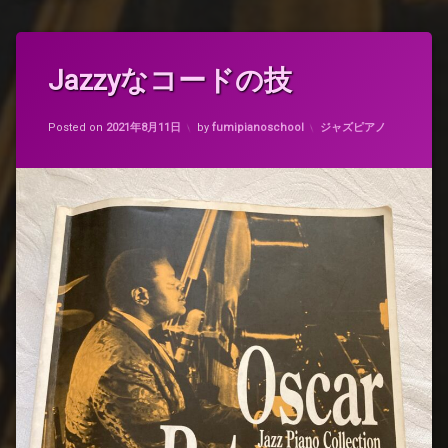
タ
Jazzyなコードの技
グ
オ
Updated on
2021年8月11日
ス
カテゴリー:
Posted on
2021年8月11日
by
fumipianoschool
ジャズピアノ
カ
ー
ピ
ー
タ
ー
ソ
ン
ジ
ャ
ズ
ピ
ア
ノ
完
コ
ピ