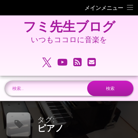
フミピアノ教室ホームページ
メインメニュー
コ
旧 フミ先生ブログ
フミ先生ブログ
ン
テ
旧 フミピアノ教室ホームページ
ン
いつもココロに音楽を
ツ
へ
電話番号:
ス
X.com
YouTube
RSS
メールアドレ
キ
ッ
プ
検索:
タグ:
ピアノ