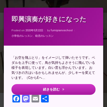
タ
即興演奏が好きになった
コ
グ
メ
ピ
ン
Updated on
2020年5月22日
ア
ト
Posted on
2020年5月22日
by
fumipianoschool
ノ
を
カテゴリー:
小学生のレッスン
、
幼児のレッスン
ど
う
即
ぞ
興
(即
演
興
奏
「お空を飛ぶとり」をイメージして弾いたそうです。ペ
演
ダルを上手に使って、鳥が気持ちよさそうに飛んでいる
奏
様子を表現しています。白い雲も浮かんでいます。 お
が
気づきの方はいるかもしれませんが、少しキーを変えて
好
き
います。（CからEへ …
に
な
即興演奏が好きになった
続きを読む
っ
た)
Facebook
Mastodon
Email
共
有