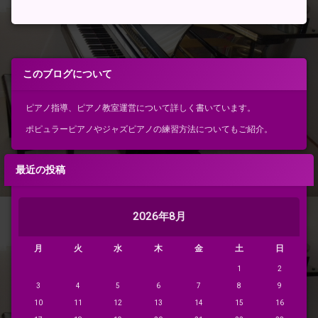
このブログについて
ピアノ指導、ピアノ教室運営について詳しく書いています。
ポピュラーピアノやジャズピアノの練習方法についてもご紹介。
最近の投稿
2026年8月
月
火
水
木
金
土
日
1
2
3
4
5
6
7
8
9
10
11
12
13
14
15
16