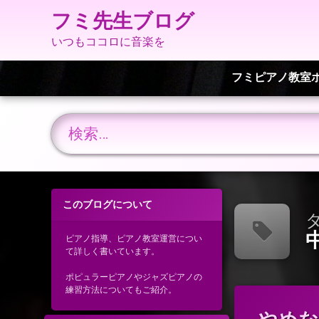
フミ先生ブログ
いつもココロに音楽を
フミピアノ教室
検索:
コ
ン
このブログについて
テ
タ
ン
ツ
ピアノ指導、ピアノ教室運営につい
て詳しく書いています。
へ
ス
ポピュラーピアノやジャズピアノの
キ
練習方法についてもご紹介。
ッ
タ
プ
グ