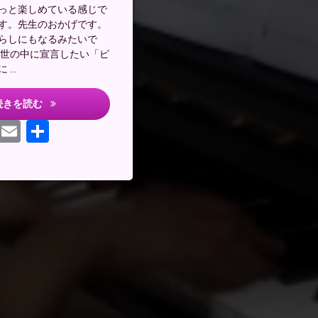
っと楽しめている感じで
す。先生のおかげです。
らしにもなるみたいで
は世の中に宣言したい「ピ
 …
やめないで中学生！
続きを読む
ebook
Mastodon
Email
共
有