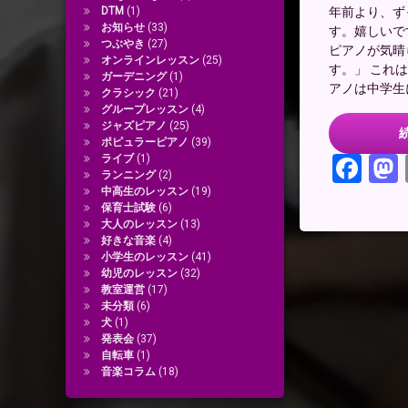
年前より、ず
DTM
(1)
お知らせ
(33)
す。嬉しいで
つぶやき
(27)
ピアノが気晴
オンラインレッスン
(25)
す。」 これ
ガーデニング
(1)
アノは中学生に
クラシック
(21)
グループレッスン
(4)
ジャズピアノ
(25)
ポピュラーピアノ
(39)
Fac
ライブ
(1)
ランニング
(2)
中高生のレッスン
(19)
保育士試験
(6)
大人のレッスン
(13)
好きな音楽
(4)
小学生のレッスン
(41)
幼児のレッスン
(32)
教室運営
(17)
未分類
(6)
犬
(1)
発表会
(37)
自転車
(1)
音楽コラム
(18)