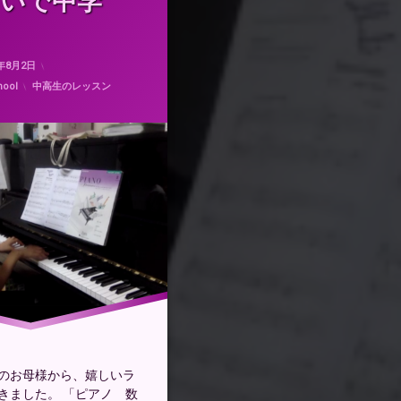
いで中学
Updated on
2021年1月24日
0年8月2日
カテゴリー:
hool
中高生のレッスン
のお母様から、嬉しいラ
きました。 「ピアノ 数