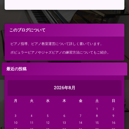
聴
覚
優
位
視
このブログについて
覚
優
位
ピアノ指導、ピアノ教室運営について詳しく書いています。
触
ポピュラーピアノやジャズピアノの練習方法についてもご紹介。
覚
優
位
最近の投稿
言
語
優
位
2026年8月
認
知
月
火
水
木
金
土
日
パ
1
2
タ
ー
3
4
5
6
7
8
9
ン
10
11
12
13
14
15
16