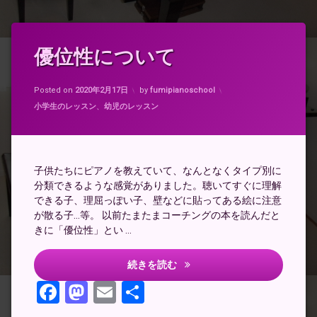
タ
優位性について
グ
優
Updated on
2024年4月20日
位
Posted on
2020年2月17日
by
fumipianoschool
性
カテゴリー:
小学生のレッスン
、
幼児のレッスン
優
位
性
別
子供たちにピアノを教えていて、なんとなくタイプ別に
ピ
ア
分類できるような感覚がありました。聴いてすぐに理解
ノ
できる子、理屈っぽい子、壁などに貼ってある絵に注意
レ
が散る子…等。 以前たまたまコーチングの本を読んだと
ッ
きに「優位性」とい …
ス
ン
優位性について
続きを読む
優
位
Facebook
Mastodon
Email
共
感
覚
有