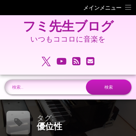
フミピアノ教室ホームページ
メインメニュー
コ
旧 フミ先生ブログ
フミ先生ブログ
ン
テ
旧 フミピアノ教室ホームページ
ン
いつもココロに音楽を
ツ
へ
電話番号:
ス
X.com
YouTube
RSS
メールアドレ
キ
ッ
プ
検索:
タグ:
優位性