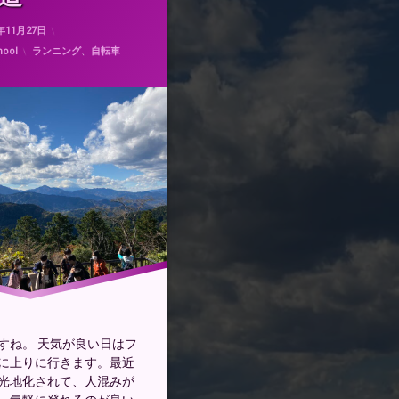
Updated on
2021年11月26日
1年11月27日
カテゴリー:
hool
ランニング
、
自転車
すね。 天気が良い日はフ
に上りに行きます。最近
光地化されて、人混みが