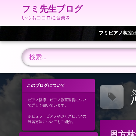
フミ先生ブログ
いつもココロに音楽を
フミピアノ教室
検索:
コ
ン
このブログについて
テ
タ
ン
ツ
ピアノ指導、ピアノ教室運営につい
て詳しく書いています。
へ
ス
ポピュラーピアノやジャズピアノの
キ
練習方法についてもご紹介。
ッ
タ
プ
恩方林
グ