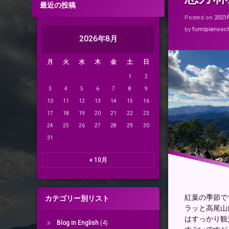
最近の投稿
八王子城址
Posted on
202
恩方
by
fumipianosc
紅葉
2026年8月
月
火
水
木
金
土
日
1
2
3
4
5
6
7
8
9
10
11
12
13
14
15
16
17
18
19
20
21
22
23
24
25
26
27
28
29
30
31
« 10月
紅葉の季節で
カテゴリー別リスト
ラッと高尾山
はすっかり観
Blog in English
(4)