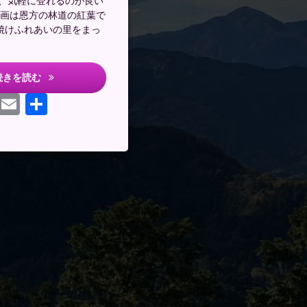
、気軽に登れるのが良い
動画は恩方の林道の紅葉で
小焼けふれあいの里をまっ
恩方林道
続きを読む
ebook
Mastodon
Email
共
有