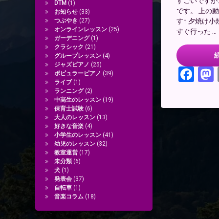
すごいですが
DTM
(1)
です。 上の
お知らせ
(33)
す↑ 夕焼け
つぶやき
(27)
オンラインレッスン
(25)
すぐ行った …
ガーデニング
(1)
クラシック
(21)
グループレッスン
(4)
ジャズピアノ
(25)
Fac
ポピュラーピアノ
(39)
ライブ
(1)
ランニング
(2)
中高生のレッスン
(19)
保育士試験
(6)
大人のレッスン
(13)
好きな音楽
(4)
小学生のレッスン
(41)
幼児のレッスン
(32)
教室運営
(17)
未分類
(6)
犬
(1)
発表会
(37)
自転車
(1)
音楽コラム
(18)