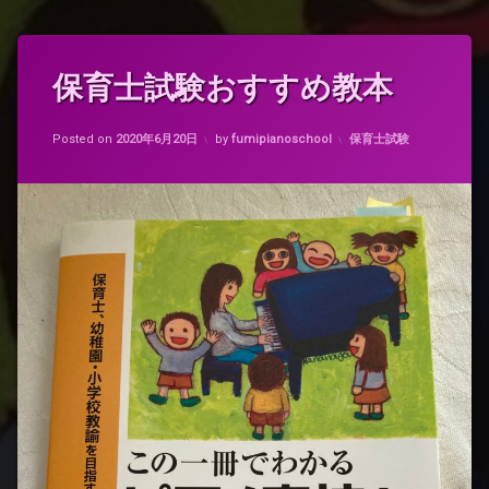
タ
保育士試験おすすめ教本
グ
お
Updated on
2021年3月12日
す
カテゴリー:
Posted on
2020年6月20日
by
fumipianoschool
保育士試験
す
め
ピ
ア
ノ
教
本
ピ
ア
ノ
試
験
小
学
校
教
諭