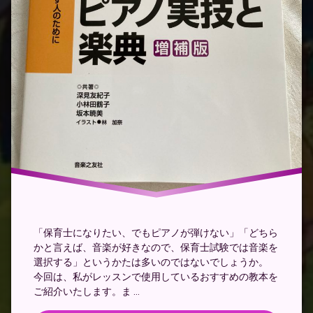
採
用
試
験
幼
稚
園
教
諭
採
用
試
験
弾
き
歌
い
「保育士になりたい、でもピアノが弾けない」「どちら
テ
かと言えば、音楽が好きなので、保育士試験では音楽を
キ
選択する」というかたは多いのではないでしょうか。
ス
ト
今回は、私がレッスンで使用しているおすすめの教本を
ご紹介いたします。ま …