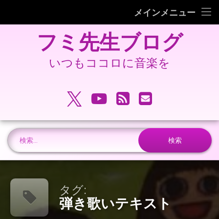
フミピアノ教室ホームページ
メインメニュー
コ
旧 フミ先生ブログ
フミ先生ブログ
ン
テ
旧 フミピアノ教室ホームページ
ン
いつもココロに音楽を
ツ
へ
電話番号:
ス
X.com
YouTube
RSS
メールアドレ
キ
ッ
プ
検索:
タグ:
弾き歌いテキスト