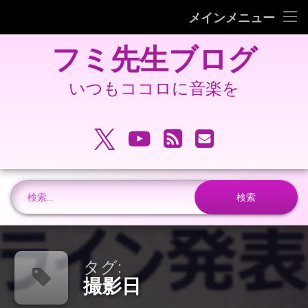
フミピアノ教室ホームページ
メインメニュー
コ
旧 フミ先生ブログ
フミ先生ブログ
ン
テ
旧 フミピアノ教室ホームページ
ン
いつもココロに音楽を
ツ
へ
電話番号:
ス
X.com
YouTube
RSS
メールアドレ
キ
ッ
プ
検索:
タグ:
撮影日