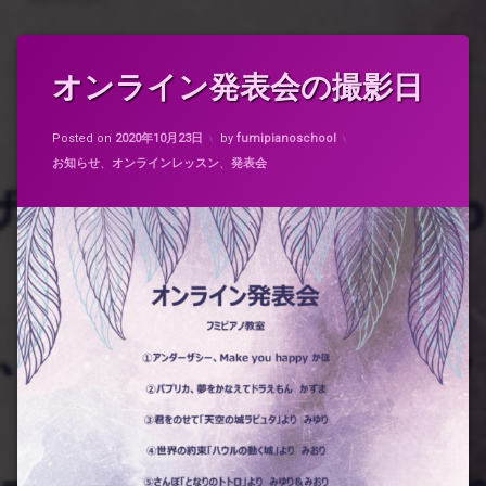
タ
オンライン発表会の撮影日
グ
オ
Updated on
2021年1月24日
ン
Posted on
2020年10月23日
by
fumipianoschool
ラ
カテゴリー:
お知らせ
、
オンラインレッスン
、
発表会
イ
ン
発
表
会
撮
影
日