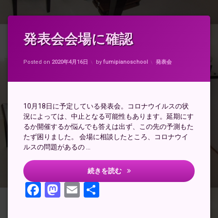
タ
発表会会場に確認
コ
グ
メ
キ
ン
Updated on
2020年4月16日
ャ
ト
カテゴリー:
Posted on
2020年4月16日
by
fumipianoschool
発表会
ン
を
セ
ど
ル
う
料
ぞ
(発
10月18日に予定している発表会。コロナウイルスの状
表
況によっては、中止となる可能性もあります。延期にす
コ
会
ロ
るか開催するか悩んでも答えは出ず、この先の予測もた
会
ナ
たず困りました。 会場に相談したところ、コロナウイ
場
ウ
ルスの問題があるの …
に
イ
確
ル
認)
ス
発表会会場に確認
続きを読む
Facebook
Mastodon
Email
共
有