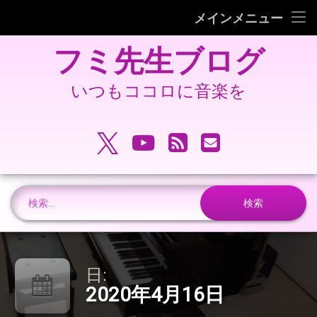
フミピアノ教室ホームページ
メインメニュー
コ
旧 フミ先生ブログ
フミ先生ブログ
ン
テ
旧 フミピアノ教室ホームページ
ン
いつもココロに音楽を
ツ
へ
電話番号:
ス
X.com
YouTube
RSS
メールアドレ
キ
ッ
プ
検索:
日:
2020年4月16日