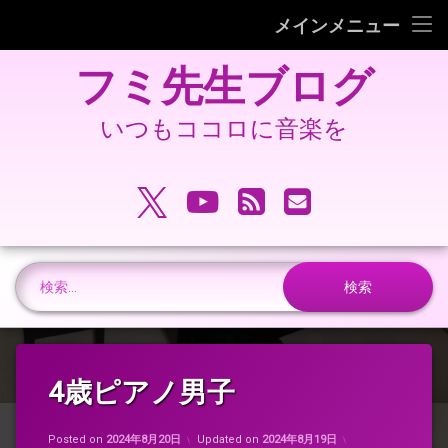
フミピアノ教室ホームページ
メインメニュー
コ
旧 フミ先生ブログ
フミ先生ブログ
ン
テ
旧 フミピアノ教室ホームページ
ン
いつもココロに音楽を
ツ
へ
電話番号:
ス
X.com
YouTube
RSS
メールアドレ
キ
ッ
プ
検索:
4歳ピアノ男子
Posted on
2024年8月20日
Updated on
2024年8月19日