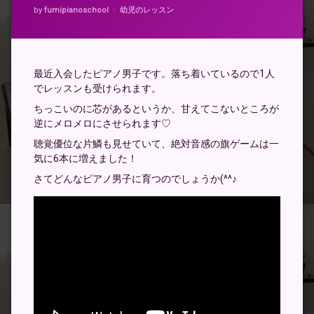
カテゴリー:
by
fumipianoschool
幼児のレッスン
最近入会したピアノ男子です。落ち着いているので1人
でレッスンも受けられます。
ちっこいのに芯があるというか、甘えてこないところが
逆にメロメロにさせられます♡
聴覚優位な片鱗も見せていて、絶対音感の旗ゲームは一
気に6本に増えました！
さてどんなピアノ男子に育つのでしょうか(^^♪