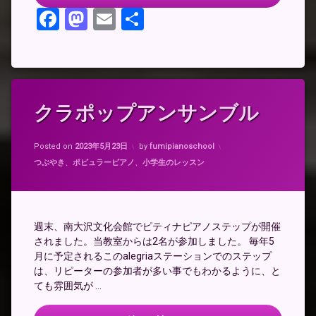
の
Facebook
Mastodon
Email
共
ピ
ア
有
ノ
新
時
代
クラポップアンサンブル
コ
メ
ン
Updated on
2023年5月23日
ト
Posted on
2023年5月23日
by
fumipianoschool
を
カテゴリー:
つぶやき
、
ポピュラーピアノ
、
小学生のレッスン
ど
う
ぞ
(ク
ラ
週末、南大沢文化会館でピティナピアノステップが開催
ポ
されました。当教室からは2名が参加しました。 毎年5
ッ
月に予定されるこのalegriaステーションでのステップ
プ
は、リピーターの参加者が多い事でもわかるように、と
ア
ン
ても雰囲気が …
サ
ン