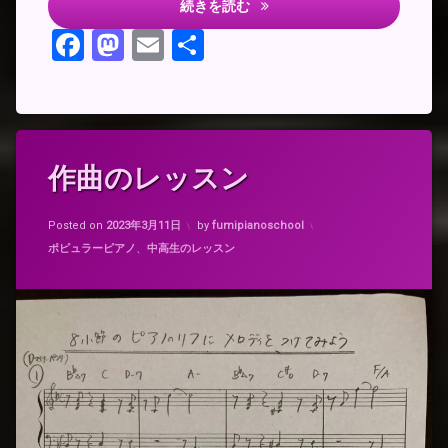
クラポップアンサンブル
続きを読む
ブ
ル)
Facebook
Mastodon
Email
共
有
タ
作曲のレッスン
グ
ソ
Updated on
2023年3月11日
ン
Posted on
2023年3月11日
by
fumipianoschool
グ
カテゴリー:
ポピュラーピアノ
、
中高生のレッスン
ラ
イ
テ
ィ
ン
グ
作
曲