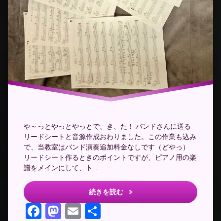
や～っとやっとやっとで、き、た！ バンドさんに送る
リードシートと音源作成おわりました。この作業も込み
で、当教室はバンド演奏追加料金なしです（どやっ）
リードシート作るときのポイントですが、ピアノ用の楽
譜をメインにして、ト …
バンドアンサンブルの準備完了
続きを読む
Facebook
Mastodon
Email
共