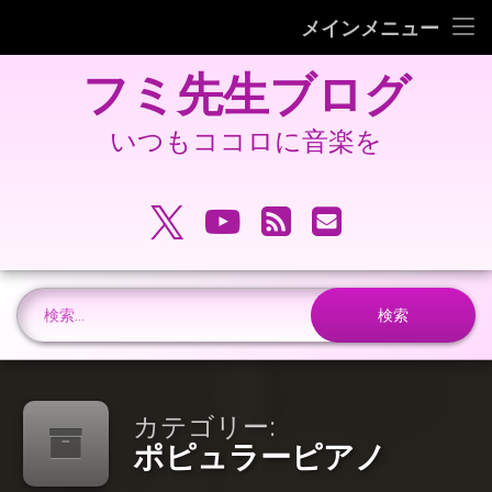
フミピアノ教室ホームページ
メインメニュー
コ
旧 フミ先生ブログ
フミ先生ブログ
ン
テ
旧 フミピアノ教室ホームページ
ン
いつもココロに音楽を
ツ
へ
電話番号:
ス
X.com
YouTube
RSS
メールアドレ
キ
ッ
プ
検索:
カテゴリー:
ポピュラーピアノ