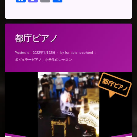
有
タ
都庁ピアノ
グ
ス
Updated on
2022年1月22日
ト
Posted on
2022年1月22日
by
fumipianoschool
リ
カテゴリー:
ポピュラーピアノ
、
小学生のレッスン
ー
ト
ピ
ア
ノ
ロ
メ
オ
都
庁
お
も
い