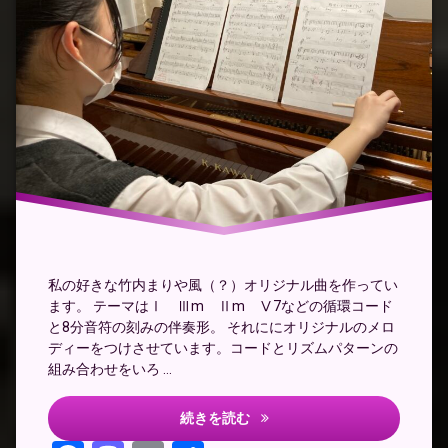
ー
ド
進
行
ポ
ピ
ュ
ラ
ー
ピ
ア
ノ
作
曲
私の好きな竹内まりや風（？）オリジナル曲を作ってい
ます。 テーマはⅠ Ⅲm Ⅱm Ⅴ7などの循環コード
と8分音符の刻みの伴奏形。 それににオリジナルのメロ
ディーをつけさせています。コードとリズムパターンの
組み合わせをいろ …
弾き語りの作曲レッスン
続きを読む