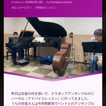
Updated on
2024年5月12日
Posted on
2024年5月12日
by
fumipianoschool
カテゴリー:
ポピュラーピアノ
、
小学生のレッスン
昨日は生徒の付き添いで、クラポップアンサンブルのリ
ハーサル（アドバイスレッスン）に行ってきました。
うちの生徒さんは今回初参加でバンドとのアンサンブル