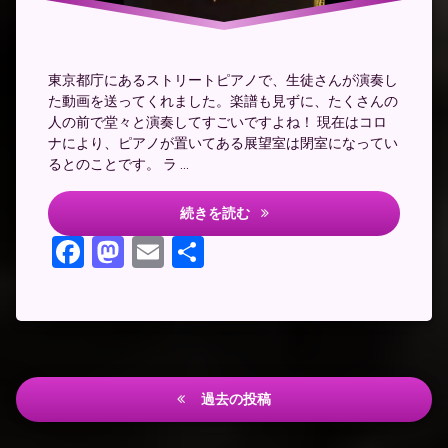
で
ピ
ア
ノ
東京都庁にあるストリートピアノで、生徒さんが演奏し
都
た動画を送ってくれました。楽譜も見ずに、たくさんの
庁
人の前で堂々と演奏してすごいですよね！ 現在はコロ
ピ
ナにより、ピアノが置いてある展望室は閉室になってい
ア
ノ
るとのことです。 ラ …
都庁ピアノ
続きを読む
Facebook
Mastodon
Email
共
有
投
過去の投稿
稿
ナ