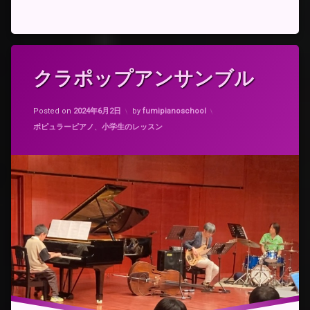
有
タ
クラポップアンサンブル
グ
ク
Updated on
2024年6月2日
ラ
Posted on
2024年6月2日
by
fumipianoschool
ポ
カテゴリー:
ポピュラーピアノ
、
小学生のレッスン
ッ
プ
チ
ュ
ー
リ
ッ
プ
の
ラ
イ
ン
ダ
ン