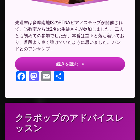
ス
バ
ン
ド
先週末は多摩南地区のPTNAピアノステップが開催され
ア
て、当教室からは2名の生徒さんが参加しました。 二人
ン
とも初めての参加でしたが、本番は堂々と落ち着いてお
サ
り、普段より良く弾けていたように思いました。 バン
ン
ドとのアンサンブ …
ブ
ル
クラポップアンサンブル
続きを読む
Facebook
Mastodon
Email
共
有
クラポップのアドバイスレ
ッスン