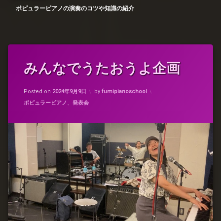
ポピュラーピアノの演奏のコツや知識の紹介
タ
みんなでうたおうよ企画
コ
グ
メ
タ
ン
Updated on
2024年9月9日
イ
ト
Posted on
2024年9月9日
by
fumipianoschool
ム
を
カテゴリー:
ポピュラーピアノ
、
発表会
パ
ど
ラ
う
ド
ぞ
(み
ッ
ん
ク
な
ス
で
う
バ
た
ン
お
ド
う
ア
よ
ン
企
サ