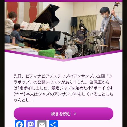
ス
ン
ア
ン
サ
ン
ブ
ル
ク
ラ
ポ
ッ
プ
先日、ピティナピアノステップのアンサンブル企画「ク
ジ
ラポップ」の公開レッスンがありました。 当教室から
ャ
は1名参加しました。最近ジャズを始めた小3ボーイです
ズ
ピ
(*^-^*) 本人はジャズのアンサンブルをしていることにち
ア
ゃんとし …
ノ
【クラポップ】アドバイスレッ
続きを読む
Facebook
Mastodon
Email
共