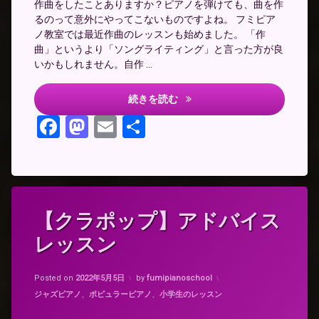
作曲をしたことありますか？ピアノを弾けても、曲を作
るのって意外にやってこないものですよね。 フミピア
ノ教室では最近作曲のレッスンも始めました。 「作
曲」というより「ソングライティング」と言った方が良
いかもしれません。自作 …
作曲のレッスン
続きを読む
Facebook
Mastodon
Email
共
有
タ
【クラポップ】アドバイス
グ
レッスン
ア
ド
バ
Updated on
2022年5月3日
イ
Posted on
2022年5月5日
by
fumipianoschool
ス
カテゴリー:
ジャズピアノ
、
ポピュラーピアノ
、
小学生のレッスン
レ
ッ