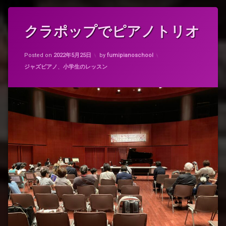
タ
クラポップでピアノトリオ
グ
ク
Updated on
2022年5月25日
ラ
Posted on
2022年5月25日
by
fumipianoschool
ポ
カテゴリー:
ジャズピアノ
、
小学生のレッスン
ッ
プ
ジ
ャ
ズ
キ
ッ
ズ
バ
ン
ド
演
奏
ピ
ア
ノ