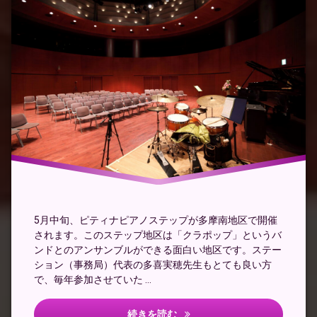
ン
ド
ア
ン
サ
ン
ブ
ル
ピ
テ
ィ
ナ
ピ
ア
ノ
ス
テ
5月中旬、ピティナピアノステップが多摩南地区で開催
ッ
されます。このステップ地区は「クラポップ」というバ
プ
ンドとのアンサンブルができる面白い地区です。ステー
ション（事務局）代表の多喜実穂先生もとても良い方
で、毎年参加させていた …
５月のステップに向けて
続きを読む