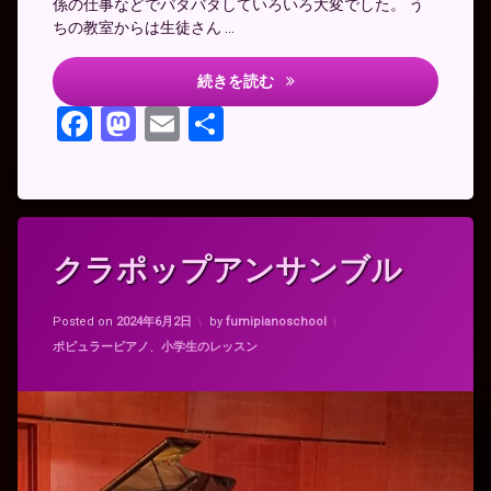
係の仕事などでバタバタしていろいろ大変でした。 う
ちの教室からは生徒さん …
PTNA南多摩ステップが無事終
続きを読む
Facebook
Mastodon
Email
共
有
タ
クラポップアンサンブル
グ
ク
Updated on
2024年6月2日
ラ
Posted on
2024年6月2日
by
fumipianoschool
ポ
カテゴリー:
ポピュラーピアノ
、
小学生のレッスン
ッ
プ
チ
ュ
ー
リ
ッ