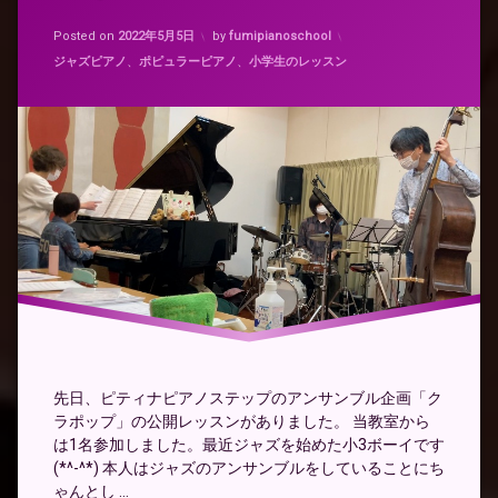
バ
Updated on
2022年5月3日
イ
Posted on
2022年5月5日
by
fumipianoschool
ス
カテゴリー:
ジャズピアノ
、
ポピュラーピアノ
、
小学生のレッスン
レ
ッ
ス
ン
ア
ン
サ
ン
ブ
ル
ク
ラ
ポ
ッ
プ
先日、ピティナピアノステップのアンサンブル企画「ク
ジ
ラポップ」の公開レッスンがありました。 当教室から
ャ
は1名参加しました。最近ジャズを始めた小3ボーイです
ズ
ピ
(*^-^*) 本人はジャズのアンサンブルをしていることにち
ア
ゃんとし …