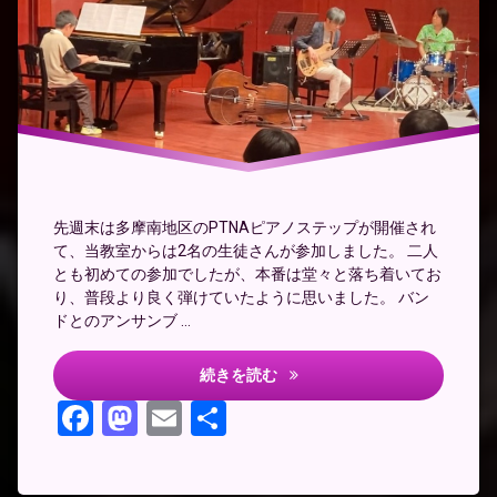
プ
の
ラ
イ
ン
ダ
ン
ス
バ
ン
ド
先週末は多摩南地区のPTNAピアノステップが開催され
ア
て、当教室からは2名の生徒さんが参加しました。 二人
ン
とも初めての参加でしたが、本番は堂々と落ち着いてお
サ
り、普段より良く弾けていたように思いました。 バン
ン
ドとのアンサンブ …
ブ
ル
クラポップアンサンブル
続きを読む
Facebook
Mastodon
Email
共
有