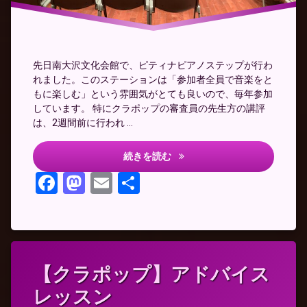
ト
リ
オ
先日南大沢文化会館で、ピティナピアノステップが行わ
れました。このステーションは「参加者全員で音楽をと
もに楽しむ」という雰囲気がとても良いので、毎年参加
しています。 特にクラポップの審査員の先生方の講評
は、2週間前に行われ …
クラポップでピアノトリオ
続きを読む
Facebook
Mastodon
Email
共
有
タ
【クラポップ】アドバイス
グ
レッスン
ア
ド