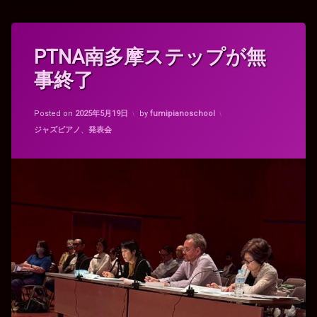
タ
PTNA南多摩ステップが無
グ
事終了
ク
ラ
ポ
Updated on
2025年5月19日
ッ
Posted on
2025年5月19日
by
fumipianoschool
プ
カテゴリー:
ジャズピアノ
、
発表会
ジ
ャ
ズ
ピ
ア
ノ
多
摩
南
ス
テ
ー
シ
ョ