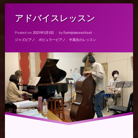
タ
アドバイスレッスン
グ
こ
Updated on
2021年5月5日
と
Posted on
2021年5月5日
by
fumipianoschool
の
カテゴリー:
ジャズピアノ
、
ポピュラーピアノ
、
中高生のレッスン
は
ア
ド
バ
イ
ス
レ
ッ
ス
ン
ク
ラ
ポ
ッ
プ