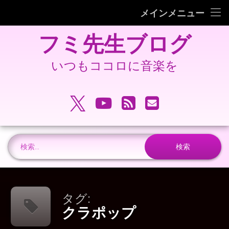
フミピアノ教室ホームページ
メインメニュー
コ
旧 フミ先生ブログ
フミ先生ブログ
ン
テ
旧 フミピアノ教室ホームページ
ン
いつもココロに音楽を
ツ
へ
電話番号:
ス
X.com
YouTube
RSS
メールアドレ
キ
ッ
プ
検索:
タグ:
クラポップ