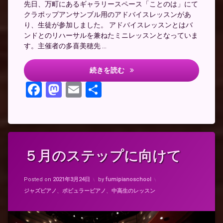
先日、万町にあるギャラリースペース「ことのは」にて
クラポップアンサンブル用のアドバイスレッスンがあ
り、生徒が参加しました。 アドバイスレッスンとはバ
ンドとのリハーサルを兼ねたミニレッスンとなっていま
す。主催者の多喜美穂先 …
アドバイスレッスン
続きを読む
Facebook
Mastodon
Email
共
有
タ
５月のステップに向けて
グ
ク
Updated on
2021年3月23日
ラ
Posted on
2021年3月24日
by
fumipianoschool
ポ
カテゴリー:
ジャズピアノ
、
ポピュラーピアノ
、
中高生のレッスン
ッ
プ
バ