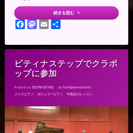
ノ
【クラポップ】アドバイスレッ
続きを読む
Facebook
Mastodon
Email
共
有
タ
ピティナステップでクラポ
グ
ップに参加
ク
ラ
ポ
Updated on
2021年5月18日
ッ
Posted on
2021年5月18日
by
fumipianoschool
プ
カテゴリー:
ジャズピアノ
、
ポピュラーピアノ
、
中高生のレッスン
ピ
ア
ノ
ト
リ
オ