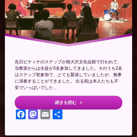
ピ
テ
ィ
ナ
ピ
ア
ノ
ス
テ
ッ
プ
先日ピティナのステップが南大沢文化会館で行われて、
当教室からは生徒が3名参加してきました。そのうち2名
はステップ初参加で、とても緊張していましたが、無事
に演奏することができました。 出る前は本人たちも不
安でいっぱいでした …
ピティナステップでクラポップ
続きを読む
Facebook
Mastodon
Email
共
有