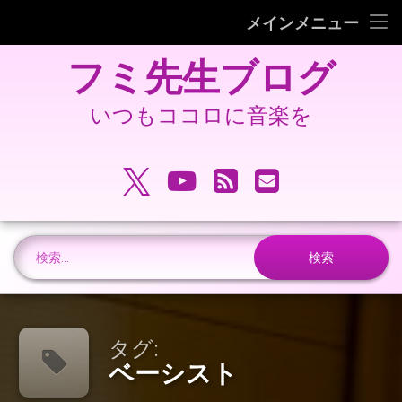
フミピアノ教室ホームページ
メインメニュー
コ
旧 フミ先生ブログ
フミ先生ブログ
ン
テ
旧 フミピアノ教室ホームページ
ン
いつもココロに音楽を
ツ
へ
電話番号:
ス
X.com
YouTube
RSS
メールアドレ
キ
ッ
プ
検索:
タグ:
ベーシスト