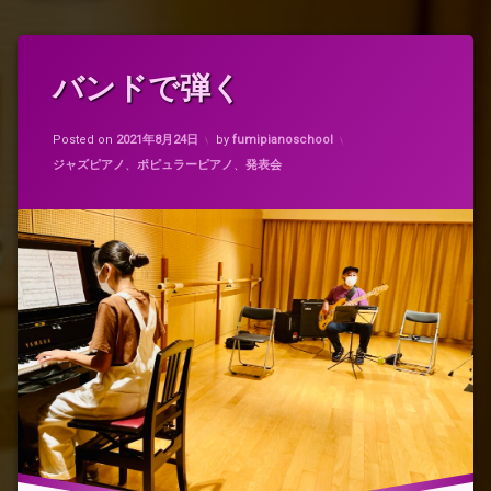
タ
バンドで弾く
グ
グ
Updated on
2021年8月23日
ル
Posted on
2021年8月24日
by
fumipianoschool
ー
カテゴリー:
ジャズピアノ
、
ポピュラーピアノ
、
発表会
ブ
バ
ン
ド
演
奏
ピ
ア
ノ
発
表
会
ベ
ー
シ