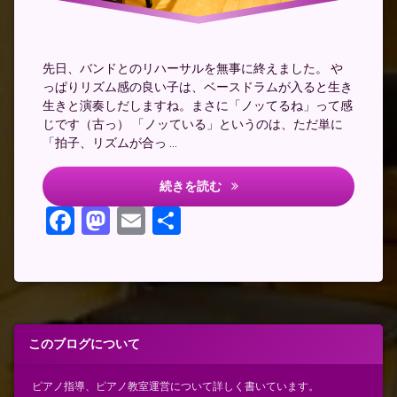
ス
ト
先日、バンドとのリハーサルを無事に終えました。 や
っぱりリズム感の良い子は、ベースドラムが入ると生き
生きと演奏しだしますね。まさに「ノッてるね」って感
じです（古っ） 「ノッている」というのは、ただ単に
「拍子、リズムが合っ …
バンドで弾く
続きを読む
Facebook
Mastodon
Email
共
有
このブログについて
ピアノ指導、ピアノ教室運営について詳しく書いています。