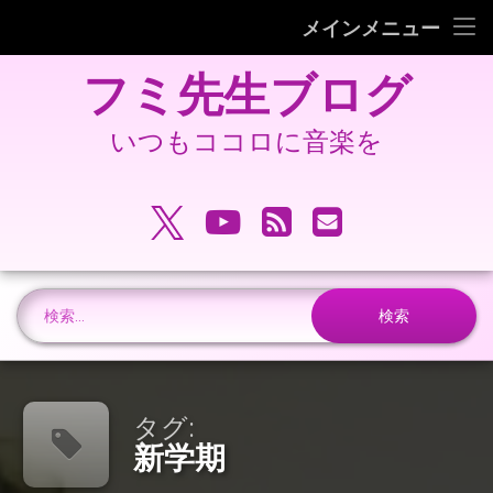
フミピアノ教室ホームページ
メインメニュー
コ
旧 フミ先生ブログ
フミ先生ブログ
ン
テ
旧 フミピアノ教室ホームページ
ン
いつもココロに音楽を
ツ
へ
電話番号:
ス
X.com
YouTube
RSS
メールアドレ
キ
ッ
プ
検索:
タグ:
新学期