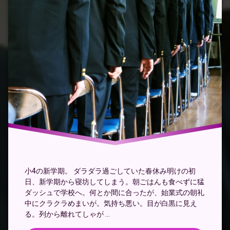
小4の新学期。 ダラダラ過ごしていた春休み明けの初
日、新学期から寝坊してしまう。朝ごはんも食べずに猛
ダッシュで学校へ。何とか間に合ったが、始業式の朝礼
中にクラクラめまいが。気持ち悪い。目が白黒に見え
る。列から離れてしゃが …