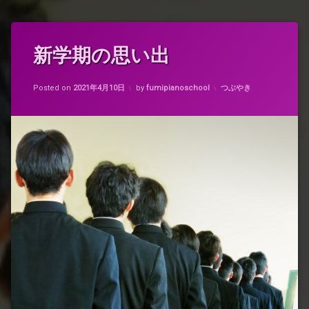
タ
新学期の思い出
グ
新
Updated on
2021年4月10日
学
カテゴリー:
Posted on
2021年4月10日
by
fumipianoschool
つぶやき
期
朝
寝
坊
朝
礼