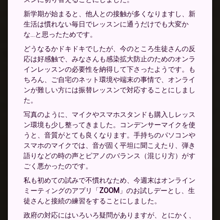
新学期が始まると、他人との接触が多くなりますし、新
生活は慣れない毎日でレッスンに通うだけでも大変か
な…と思ったためです。
どうなるかドキドキでしたが、今のところ生徒さんの反
応は好感触で、みなさんも感染拡大防止のためのオンラ
インレッスンの必要性を納得して下さったようです。も
ちろん、ご自宅のネット環境や端末の事情で、オンライ
ンが難しい方には振替レッスンで対応することにしまし
た。
写真のように、マイクやスマホスタンドも購入しレッス
ン環境も少し整ってきました。コンデンサーマイクを使
うと、音質がとても良くなります。手持ちのパソコンや
スマホのマイクでは、音が固く平坦に聞こえたり、弾き
語りなどの時の声とピアノのバランス（混じり方）がす
ごく悪かったのです。
私も初めての試みで不慣れなため、今週末はオンライン
ミーティングのアプリ「
ZOOM
」のお試しデーとし、生
徒さんと接続の練習をすることにしました。
政府の対応にはいろいろ疑問がありますが、とにかく、