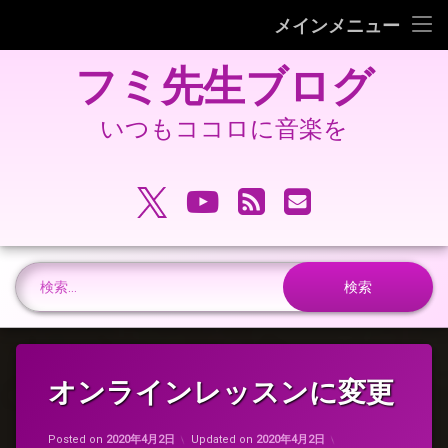
フミピアノ教室ホームページ
メインメニュー
コ
旧 フミ先生ブログ
フミ先生ブログ
ン
テ
旧 フミピアノ教室ホームページ
ン
いつもココロに音楽を
ツ
へ
電話番号:
ス
X.com
YouTube
RSS
メールアドレ
キ
ッ
プ
検索:
オンラインレッスンに変更
Posted on
2020年4月2日
Updated on
2020年4月2日