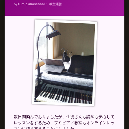
カテゴリー:
by
fumipianoschool
教室運営
数日間悩んでおりましたが、生徒さんも講師も安心して
レッスンをするため、フミピアノ教室もオンラインレッ
スンに切り替えることにしました。